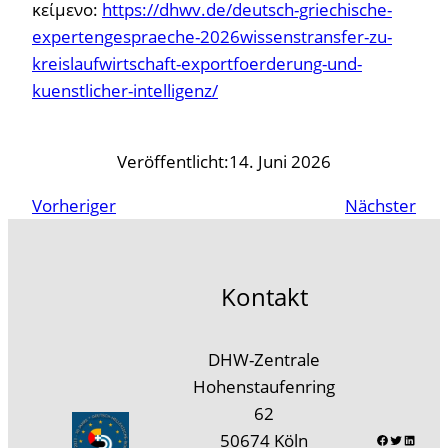
κείμενο:
https://dhwv.de/deutsch-griechische-
expertengespraeche-2026wissenstransfer-zu-
kreislaufwirtschaft-exportfoerderung-und-
kuenstlicher-intelligenz/
Veröffentlicht:
14. Juni 2026
Vorheriger
Nächster
Kontakt
DHW-Zentrale
Hohenstaufenring
62
Faceb
Twitt
Lin
50674 Köln