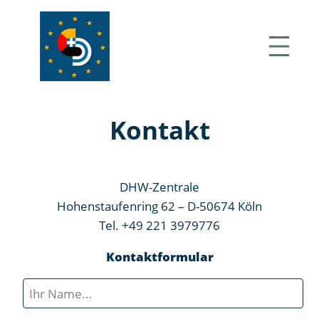
Zum
Inhalt
springen
DHW
Deutsch-
Kontakt
Hellenische
Wirtschaftsvereinigung
e.V.
DHW-Zentrale
Hohenstaufenring 62 – D-50674 Köln
Tel. +49 221 3979776
Kontaktformular