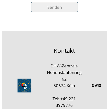
Bitte
lasse
dieses
Feld
leer.
Kontakt
DHW-Zentrale
Hohenstaufenring
62
Faceb
Twitt
Lin
50674 Köln
Tel: +49 221
3979776