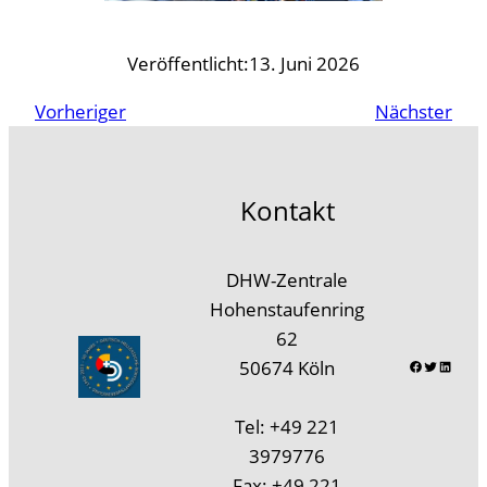
Veröffentlicht:
13. Juni 2026
Vorheriger
Nächster
Kontakt
DHW-Zentrale
Hohenstaufenring
62
Faceb
Twitt
Lin
50674 Köln
Tel: +49 221
3979776
Fax: +49 221