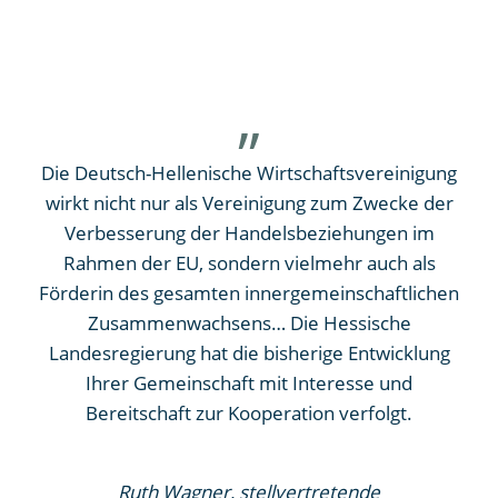
Hie
das
Die Deutsch-Hellenische Wirtschaftsvereinigung
tag
wirkt nicht nur als Vereinigung zum Zwecke der
g
Verbesserung der Handelsbeziehungen im
ers
Rahmen der EU, sondern vielmehr auch als
die
Förderin des gesamten innergemeinschaftlichen
Un
Zusammenwachsens… Die Hessische
na
Landesregierung hat die bisherige Entwicklung
den
Ihrer Gemeinschaft mit Interesse und
Zuk
Bereitschaft zur Kooperation verfolgt.
bete
Ruth Wagner, stellvertretende