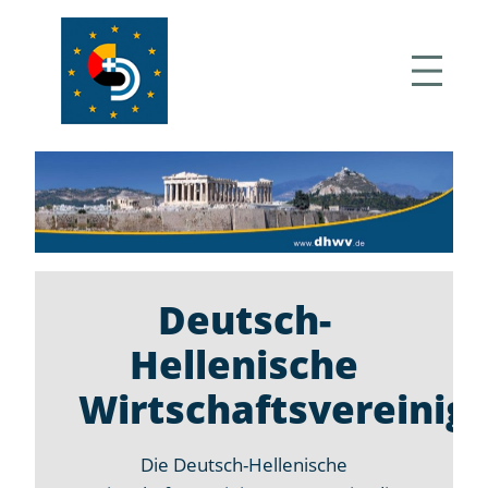
Zum
Inhalt
springen
DHW
Deutsch-
Hellenische
Wirtschaftsvereinigung
e.V.
Deutsch-
Hellenische
Wirtschaftsvereinig
Die Deutsch-Hellenische